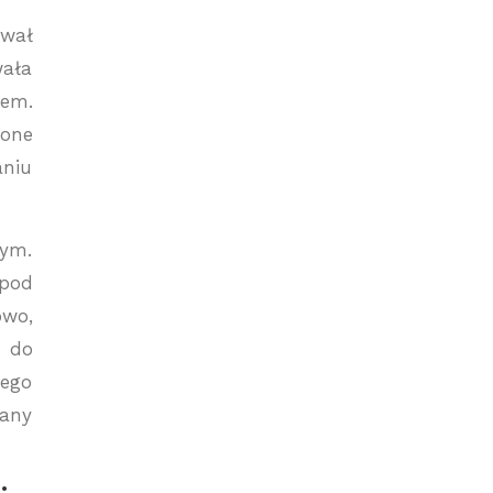
ywał
wała
iem.
 one
aniu
nym.
 pod
owo,
a do
rego
tany