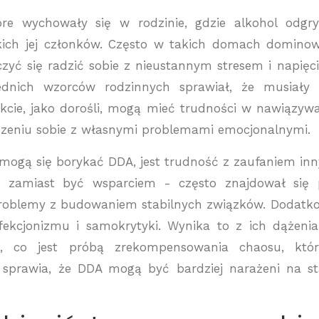
tóre wychowały się w rodzinie, gdzie alkohol odgr
tkich jej członków. Często w takich domach domino
zyć się radzić sobie z nieustannym stresem i napięc
iednich wzorców rodzinnych sprawiał, że musiały
fekcie, jako dorośli, mogą mieć trudności w nawiązyw
adzeniu sobie z własnymi problemami emocjonalnymi.
mogą się borykać DDA, jest trudność z zaufaniem in
 - zamiast być wsparciem - często znajdował się
roblemy z budowaniem stabilnych związków. Dodatk
fekcjonizmu i samokrytyki. Wynika to z ich dążeni
ie, co jest próbą zrekompensowania chaosu, któ
o sprawia, że DDA mogą być bardziej narażeni na s