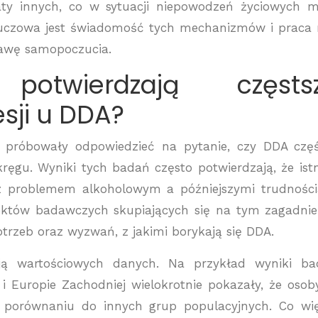
baty innych, co w sytuacji niepowodzeń życiowych 
uczowa jest świadomość tych mechanizmów i praca
rawę samopoczucia.
potwierdzają częsts
sji u DDA?
 próbowały odpowiedzieć na pytanie, czy DDA częś
kręgu. Wyniki tych badań często potwierdzają, że istn
z problemem alkoholowym a późniejszymi trudnośc
jektów badawczych skupiających się na tym zagadnie
rzeb oraz wyzwań, z jakimi borykają się DDA.
ają wartościowych danych. Na przykład wyniki b
Europie Zachodniej wielokrotnie pokazały, że osob
w porównaniu do innych grup populacyjnych. Co wię