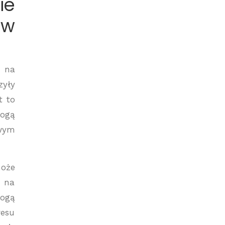
ie
 w
 na
zyły
t to
mogą
owym
może
e na
mogą
resu