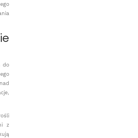
nego
ania
ie
m do
nego
 nad
cje,
ośli
mi z
kują