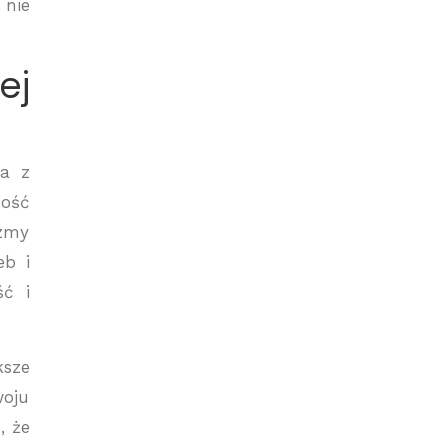
 nie
ej
ka z
ność
izmy
eb i
ść i
ksze
woju
, że