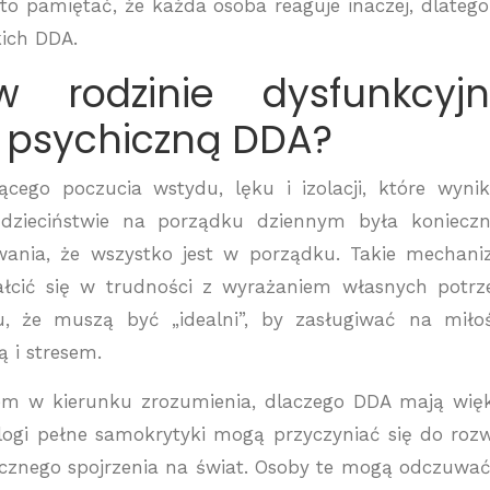
o pamiętać, że każda osoba reaguje inaczej, dlatego
ich DDA.
 rodzinie dysfunkcyjn
 psychiczną DDA?
cego poczucia wstydu, lęku i izolacji, które wyni
 dzieciństwie na porządku dziennym była koniecz
nia, że wszystko jest w porządku. Takie mechan
ałcić się w trudności z wyrażaniem własnych potrz
u, że muszą być „idealni”, by zasługiwać na miło
ą i stresem.
m w kierunku zrozumienia, dlaczego DDA mają wię
logi pełne samokrytyki mogą przyczyniać się do roz
cznego spojrzenia na świat. Osoby te mogą odczuwać