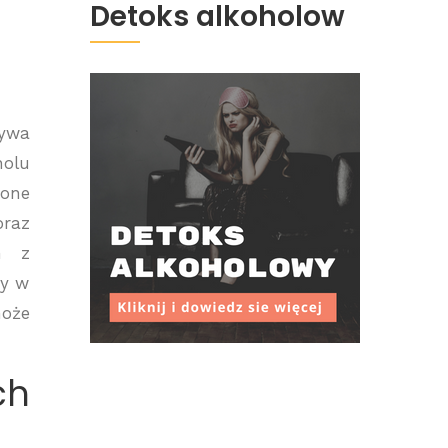
Detoks alkoholow
ływa
holu
 one
oraz
m z
ły w
może
ch