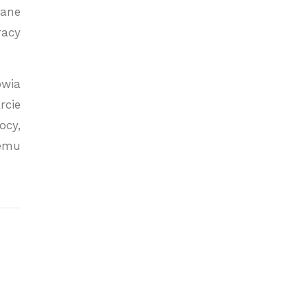
wane
racy
owia
rcie
ocy,
zemu