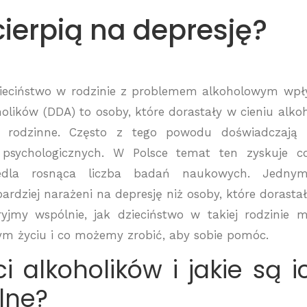
cierpią na depresję?
 dzieciństwo w rodzinie z problemem alkoholowym wp
holików (DDA) to osoby, które dorastały w cieniu alko
e rodzinne. Często z tego powodu doświadczają
psychologicznych. W Polsce temat ten zyskuje c
ciedla rosnąca liczba badań naukowych. Jedny
bardziej narażeni na depresję niż osoby, które dorasta
yjmy wspólnie, jak dzieciństwo w takiej rodzinie 
m życiu i co możemy zrobić, aby sobie pomóc.
i alkoholików i jakie są i
lne?