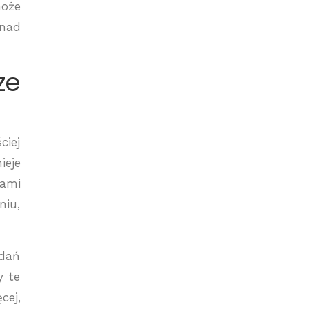
może
 nad
ze
ciej
ieje
iami
niu,
adań
y te
cej,