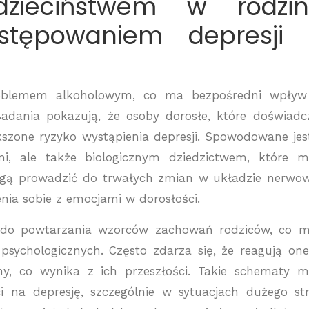
zieciństwem w rodzin
stępowaniem depresji
problemem alkoholowym, co ma bezpośredni wpływ
Badania pokazują, że osoby dorosłe, które doświadc
kszone ryzyko wystąpienia depresji. Spowodowane jes
i, ale także biologicznym dziedzictwem, które 
 mogą prowadzić do trwałych zmian w układzie nerw
nia sobie z emocjami w dorosłości.
 do powtarzania wzorców zachowań rodziców, co 
sychologicznych. Często zdarza się, że reagują on
jny, co wynika z ich przeszłości. Takie schematy 
i na depresję, szczególnie w sytuacjach dużego st